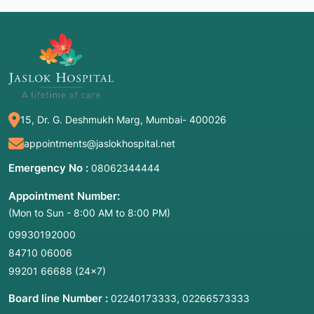
15, Dr. G. Deshmukh Marg, Mumbai- 400026
appointments@jaslokhospital.net
Emergency No :
08062344444
Appointment Number:
(Mon to Sun - 8:00 AM to 8:00 PM)
09930192000
84710 06006
99201 66688
(24×7)
Board line Number :
,
02240173333
02266573333